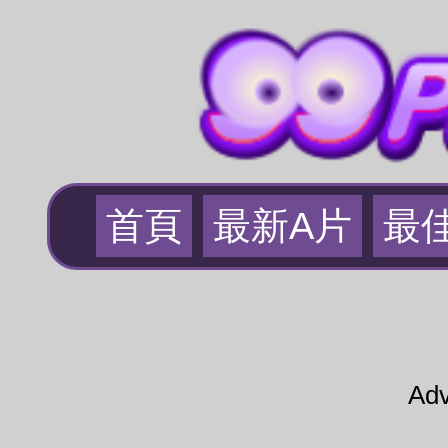
首頁
最新A片
最
Adv