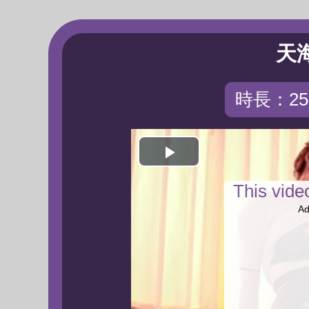
天
時長：25:
Play
This vid
Video
Ad