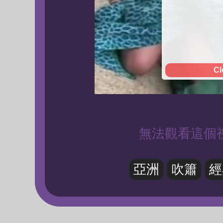
Cl
無法觀看這個
亞洲
吹簫
經