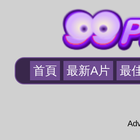
首頁
最新A片
最
Adv