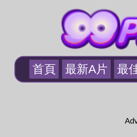
首頁
最新A片
最
Adv